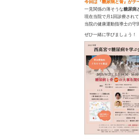
今回は『糖尿病と骨』がテ
一見関係の薄そうな
糖尿病
現在当院で月1回診療され
当院の健康運動指導士の守
ぜひ一緒に学びましょう！