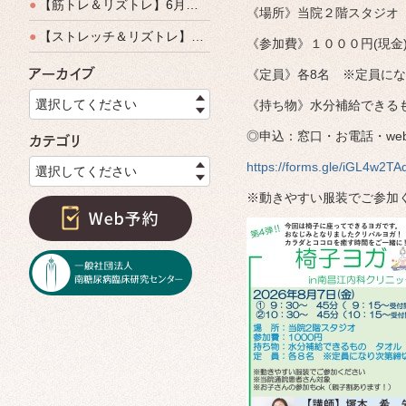
●
【筋トレ＆リズトレ】6月特別運動教室開催のご案内
《場所》当院２階スタジオ
●
【ストレッチ＆リズトレ】特別運動教室開催のご案内
《参加費》１０００円(現金
《定員》各8名 ※定員に
アーカイブ
選択してください
《持ち物》水分補給できる
◎申込：窓口・お電話・we
カテゴリ
https://forms.gle/iGL4w2
選択してください
※動きやすい服装でご参加