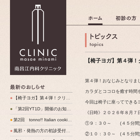
南昌江内科クリニック
【椅子ヨガ】第４弾！
第４弾！おなじみとなりま
最新のおしらせ
カラダとココロを癒す時間
●
【椅子ヨガ】第４弾！クリパルヨガ教室のご案内
今回は椅子に座ってできる
●
「第2回YT1D」開催のお知らせ
《日時》２０２６年８月７
●
第2回 tonno!! Italian cooking 開催しました
①９：３０～ (４５分間
●
風邪・発熱の方の初診受付（発熱外来）、始めます
②１０：３０～ (４５分間