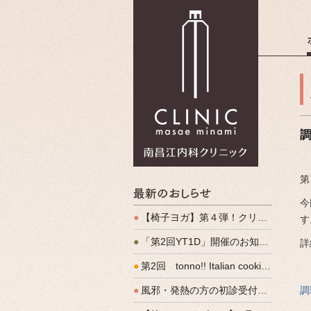
南昌江内科
第
最新のお
今
●
【椅子ヨガ】第４弾！クリパルヨガ教室のご案内
す
●
「第2回YT1D」開催のお知らせ
詳
●
第2回 tonno!! Italian cooking 開催しました
●
風邪・発熱の方の初診受付（発熱外来）、始めます
調