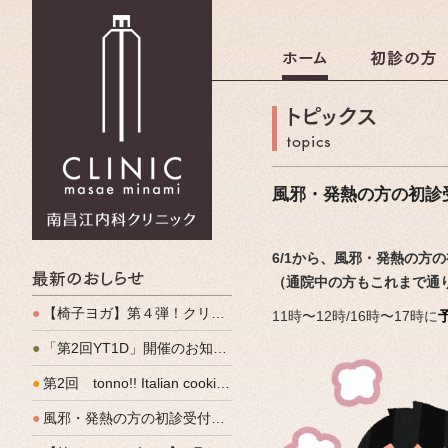
南昌江内科クリニック
風邪・発熱の方の初診
6/1から、風邪・発熱の方
最新のおしらせ
（通院中の方もこれまで通
●
【椅子ヨガ】第４弾！クリパルヨガ教室のご案内
11時〜12時/16時〜17時に
●
「第2回YT1D」開催のお知らせ
●
第2回 tonno!! Italian cooking 開催しました
●
風邪・発熱の方の初診受付（発熱外来）、始めます