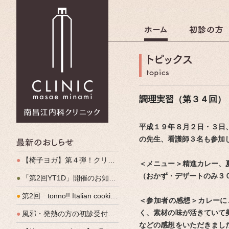
南昌江内科クリニック
調理実習（第３４回）
平成１９年８月２日・３日
の先生、看護師３名も参加
最新のおしらせ
●
【椅子ヨガ】第４弾！クリパルヨガ教室のご案内
＜メニュー＞精進カレー、
（おかず・デザートのみ３０
●
「第2回YT1D」開催のお知らせ
●
第2回 tonno!! Italian cooking 開催しました
＜参加者の感想＞カレーに
く、素材の味が活きていて
●
風邪・発熱の方の初診受付（発熱外来）、始めます
などの感想をいただきまし