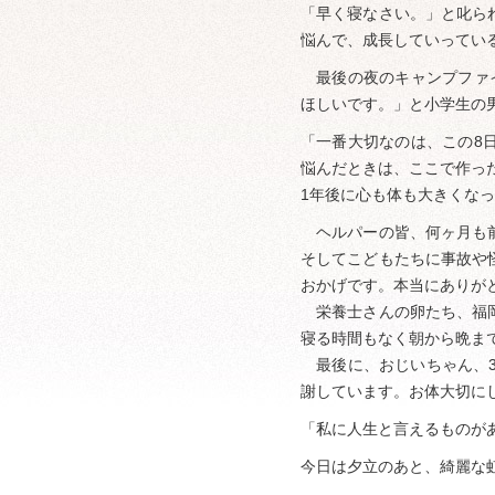
「早く寝なさい。」と叱ら
悩んで、成長していってい
最後の夜のキャンプファイ
ほしいです。」と小学生の
「一番大切なのは、この8
悩んだときは、ここで作っ
1年後に心も体も大きくな
ヘルパーの皆、何ヶ月も前
そしてこどもたちに事故や
おかげです。本当にありが
栄養士さんの卵たち、福岡
寝る時間もなく朝から晩ま
最後に、おじいちゃん、3
謝しています。お体大切に
「私に人生と言えるものが
今日は夕立のあと、綺麗な