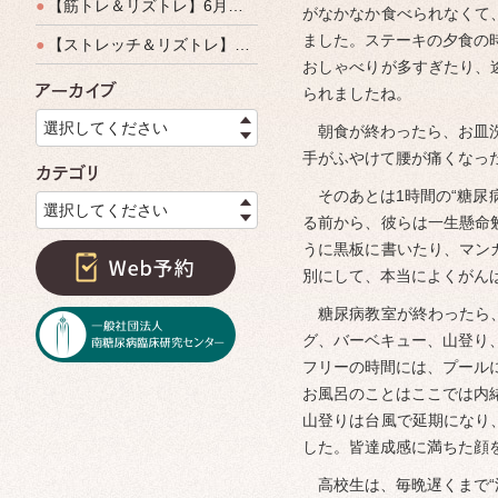
●
【筋トレ＆リズトレ】6月特別運動教室開催のご案内
がなかなか食べられなくて
ました。ステーキの夕食の
●
【ストレッチ＆リズトレ】特別運動教室開催のご案内
おしゃべりが多すぎたり、
られましたね。
アーカイブ
選択してください
朝食が終わったら、お皿洗
手がふやけて腰が痛くなっ
カテゴリ
そのあとは1時間の“糖尿
選択してください
る前から、彼らは一生懸命
うに黒板に書いたり、マン
別にして、本当によくがん
糖尿病教室が終わったら、
グ、バーベキュー、山登り
フリーの時間には、プール
お風呂のことはここでは内
山登りは台風で延期になり
した。皆達成感に満ちた顔
高校生は、毎晩遅くまで“