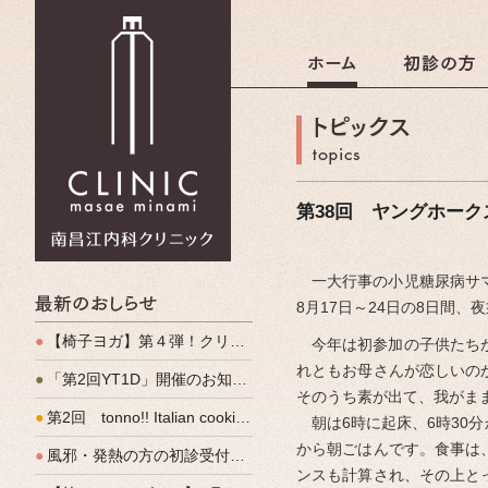
南昌江内科クリニック
第38回 ヤングホークスサ
一大行事の小児糖尿病サマ
最新のおしらせ
8月17日～24日の8日間
●
【椅子ヨガ】第４弾！クリパルヨガ教室のご案内
今年は初参加の子供たちが
れともお母さんが恋しいの
●
「第2回YT1D」開催のお知らせ
そのうち素が出て、我がま
●
第2回 tonno!! Italian cooking 開催しました
朝は6時に起床、6時30
から朝ごはんです。食事は
●
風邪・発熱の方の初診受付（発熱外来）、始めます
ンスも計算され、その上と