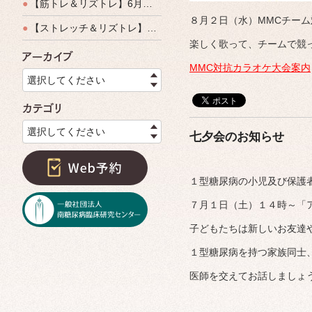
●
【筋トレ＆リズトレ】6月特別運動教室開催のご案内
８月２日（水）MMCチー
●
【ストレッチ＆リズトレ】特別運動教室開催のご案内
楽しく歌って、チームで競
アーカイブ
MMC対抗カラオケ大会案内
選択してください
カテゴリ
選択してください
七夕会のお知らせ
１型糖尿病の小児及び保護
７月１日（土）１４時～「
子どもたちは新しいお友達
１型糖尿病を持つ家族同士
医師を交えてお話しましょ