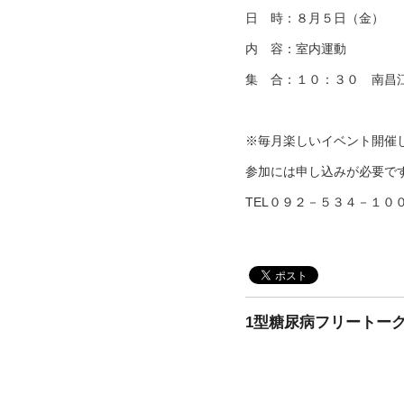
日 時：８月５日（金）
内 容：室内運動
集 合：１０：３０ 南昌
※毎月楽しいイベント開催
参加には申し込みが必要で
TEL０９２－５３４－１０
1型糖尿病フリートー