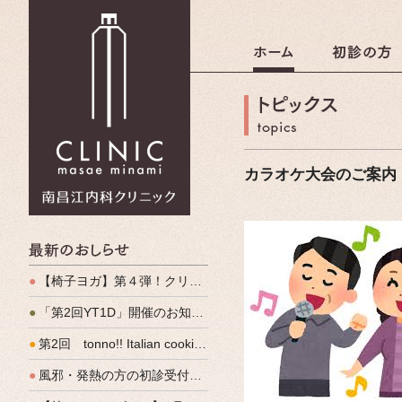
南昌江内科クリニック
カラオケ大会のご案内
最新のおしらせ
●
【椅子ヨガ】第４弾！クリパルヨガ教室のご案内
●
「第2回YT1D」開催のお知らせ
●
第2回 tonno!! Italian cooking 開催しました
●
風邪・発熱の方の初診受付（発熱外来）、始めます