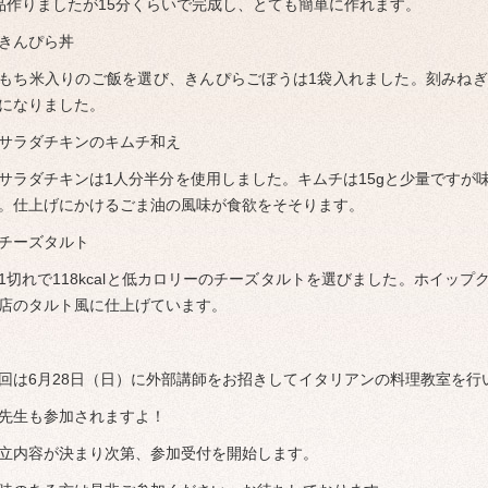
品作りましたが15分くらいで完成し、とても簡単に作れます。
きんぴら丼
もち米入りのご飯を選び、きんぴらごぼうは1袋入れました。刻みね
ブ
になりました。
サラダチキンのキムチ和え
サラダチキンは1人分半分を使用しました。キムチは15gと少量ですが
。仕上げにかけるごま油の風味が食欲をそそります。
チーズタルト
1切れで118kcalと低カロリーのチーズタルトを選びました。ホイッ
店のタルト風に仕上げています。
回は6月28日（日）に外部講師をお招きしてイタリアンの料理教室を行
先生も参加されますよ！
立内容が決まり次第、参加受付を開始します。