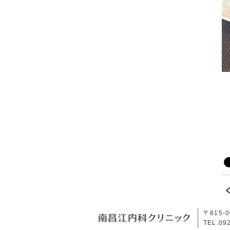
〒815-
南昌江内科ク
TEL.09