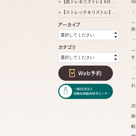
3
●
【筋トレ＆リズトレ】6月特別運動教室開催のご案内
・
●
【ストレッチ＆リズトレ】特別運動教室開催のご案内
→
アーカイ
丼
選択してください
・
カテゴリ
→
す
選択してください
・
→
お
次
南
献