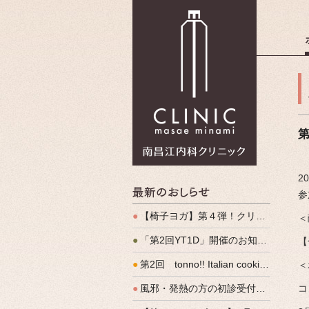
南昌江内科
2
最新のお
参
●
【椅子ヨガ】第４弾！クリパルヨガ教室のご案内
＜
●
「第2回YT1D」開催のお知らせ
【
●
第2回 tonno!! Italian cooking 開催しました
＜
●
風邪・発熱の方の初診受付（発熱外来）、始めます
コ