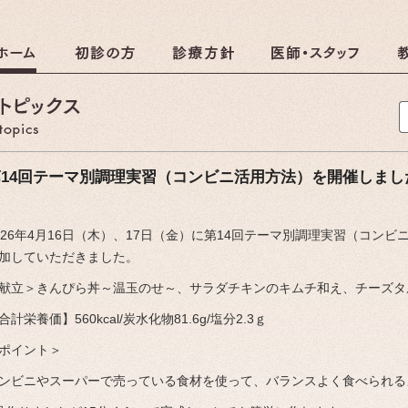
クリニック
調理のおしらせ
第14回テーマ別調理実習（コンビニ活用方法）を開催しまし
026年4月16日（木）、17日（金）に第14回テーマ別調理実習（コン
しらせ
加していただきました。
献立＞きんぴら丼～温玉のせ～、サラダチキンのキムチ和え、チーズタ
合計栄養価】560kcal/炭水化物81.6g/塩分2.3ｇ
ポイント＞
ンビニやスーパーで売っている食材を使って、バランスよく食べられる