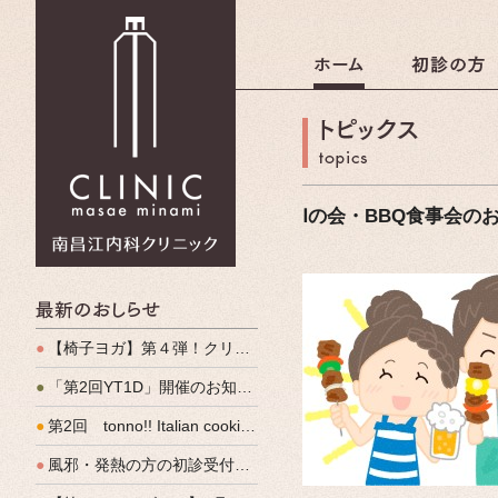
南昌江内科クリニック
Ⅰの会・BBQ食事会の
最新のおしらせ
●
【椅子ヨガ】第４弾！クリパルヨガ教室のご案内
●
「第2回YT1D」開催のお知らせ
●
第2回 tonno!! Italian cooking 開催しました
●
風邪・発熱の方の初診受付（発熱外来）、始めます