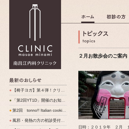
南昌江内科クリニック
２月お散歩会のご案内
最新のおしらせ
●
【椅子ヨガ】第４弾！クリパルヨガ教室のご案内
●
「第2回YT1D」開催のお知らせ
●
第2回 tonno!! Italian cooking 開催しました
●
風邪・発熱の方の初診受付（発熱外来）、始めます
日時：２０１９年 ２月 