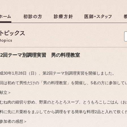
クリニック
調理のおしらせ
第2回テーマ別調理実習 男の料理教室
成30年1月28日（日）、第2回テーマ別調理実習を開催しました。
しらせ
回は初めて男性だけの「男の料理教室」を開催し、5名の方に参加して
献立＞
むね肉の細切り炒め、野菜のとろとろスープ、とうもろこしごはん（おかずのみ
料に先に片栗粉をまぶしてから調理をする簡単な料理2品と入れて炊く
参加者の感想＞