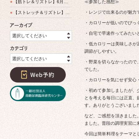
●
【筋トレ＆リズトレ】6月特別運動教室開催のご案内
≪参加した感想≫
・レンジで出来るのが魅力
●
【ストレッチ＆リズトレ】特別運動教室開催のご案内
・カロリーが低いのでびっ
アーカイブ
・自宅で早速作ってみたい
選択してください
・低カロリーは美味しさが
カテゴリ
調節がしやすい。
選択してください
・野菜を切らなかったので
でした。
・カロリーを気にせず安心
・初めて参加しましたが、
とを考える毎日には正直、
す。ありがとうございまし
など、ご感想を頂きました
ました。普段の調理実習に
今回は簡単料理をテーマと