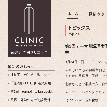
南昌江内科クリニック
第1回テーマ別調理実
室
9月24日（日）に『レンジ
最新のおしらせ
今回はいつもの調理実習と
●
【椅子ヨガ】第４弾！クリパルヨガ教室のご案内
を対象に日曜日に手軽にで
●
「第2回YT1D」開催のお知らせ
患者さんとご家族の方、合
●
第2回 tonno!! Italian cooking 開催しました
メニュー：パッククッキン
●
風邪・発熱の方の初診受付（発熱外来）、始めます
（355ｋcal 炭水化物 56