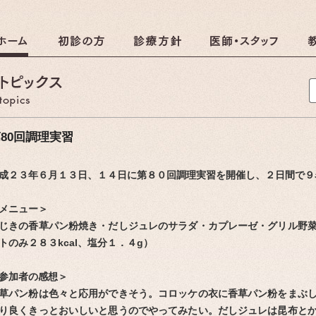
クリニック
調理のおしらせ
80回調理実習
成２３年６月１３日、１４日に第８０回調理実習を開催し、２日間で９
しらせ
メニュー＞
じきの香草パン粉焼き・だしジュレのサラダ・カプレーゼ・グリル野
トのみ２８３kcal、塩分１．４g）
参加者の感想＞
草パン粉は色々と応用ができそう。コロッケの衣に香草パン粉をまぶ
り良くきっとおいしいと思うのでやってみたい。だしジュレは昆布と