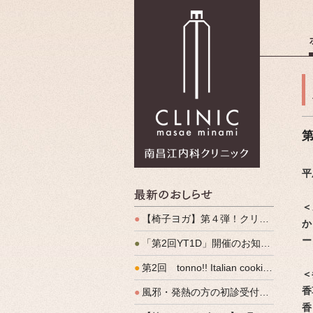
南昌江内科
第
平
最新のお
＜
●
【椅子ヨガ】第４弾！クリパルヨガ教室のご案内
か
ー
●
「第2回YT1D」開催のお知らせ
●
第2回 tonno!! Italian cooking 開催しました
＜
香
●
風邪・発熱の方の初診受付（発熱外来）、始めます
香