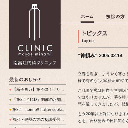
南昌江内科クリニック
”神頼み” 2005.02.14
立春も過ぎ、ようやく寒さ
最新のおしらせ
様で有名な“太宰府天満宮
●
【椅子ヨガ】第４弾！クリパルヨガ教室のご案内
これまで私は何度も“神頼み
ではありませんが、夢を叶
●
「第2回YT1D」開催のお知らせ
門を通ってきましたが、結
●
第2回 tonno!! Italian cooking 開催しました
もう20年以上前になりま
●
風邪・発熱の方の初診受付（発熱外来）、始めます
とを、合格発表の日に知ら