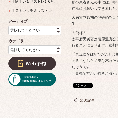
●
【筋トレ＆リズトレ】6月特別運動教室開催のご案内
私の患者さんの中には、毎
神様にお願いしてきまし
●
【ストレッチ＆リズトレ】特別運動教室開催のご案内
天満宮本殿前の“飛梅”の
アーカイブ
生！！
選択してください
＊飛梅＊
太宰府天満宮は菅原道真公
カテゴリ
れることになります。京都
選択してください
「東風吹かば匂ひおこせよ
あるじなしとて春な忘れそ
だそうです。
白梅ですが、強さと清ら
次の記事