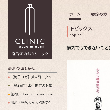
南昌江内科クリニック
病気でもできないこと
最新のおしらせ
●
【椅子ヨガ】第４弾！クリパルヨガ教室のご案内
●
「第2回YT1D」開催のお知らせ
●
第2回 tonno!! Italian cooking 開催しました
●
風邪・発熱の方の初診受付（発熱外来）、始めます