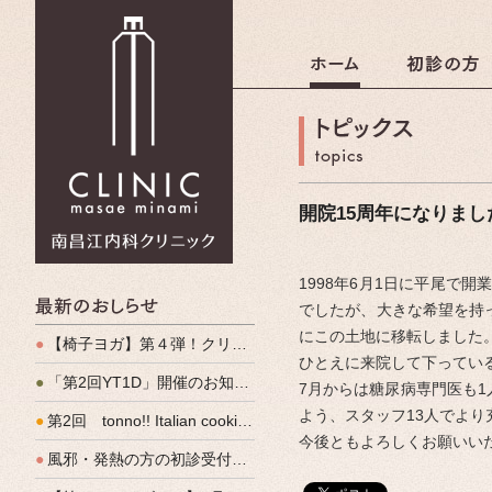
南昌江内科クリニック
開院15周年になりました！ 
1998年6月1日に平尾で
最新のおしらせ
でしたが、大きな希望を持っ
にこの土地に移転しました
●
【椅子ヨガ】第４弾！クリパルヨガ教室のご案内
ひとえに来院して下ってい
●
「第2回YT1D」開催のお知らせ
7月からは糖尿病専門医も
よう、スタッフ13人でよ
●
第2回 tonno!! Italian cooking 開催しました
今後ともよろしくお願いい
●
風邪・発熱の方の初診受付（発熱外来）、始めます