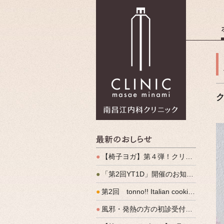
南昌江内科
最新のお
●
【椅子ヨガ】第４弾！クリパルヨガ教室のご案内
●
「第2回YT1D」開催のお知らせ
●
第2回 tonno!! Italian cooking 開催しました
●
風邪・発熱の方の初診受付（発熱外来）、始めます