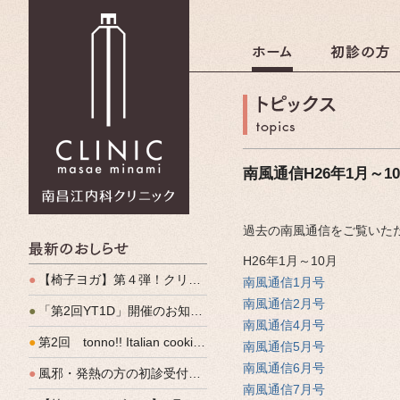
南昌江内科クリニック
南風通信H26年1月～1
過去の南風通信をご覧いた
最新のおしらせ
H26年1月～10月
●
【椅子ヨガ】第４弾！クリパルヨガ教室のご案内
南風通信1月号
南風通信2月号
●
「第2回YT1D」開催のお知らせ
南風通信4月号
●
第2回 tonno!! Italian cooking 開催しました
南風通信5月号
南風通信6月号
●
風邪・発熱の方の初診受付（発熱外来）、始めます
南風通信7月号