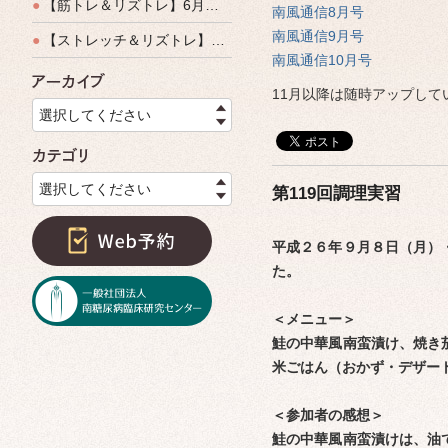
●
【筋トレ＆リズトレ】6月特別運動教室開催のご案内
南風通信8月号
南風通信9月号
●
【ストレッチ＆リズトレ】特別運動教室開催のご案内
南風通信10月号
アーカイブ
11月以降は随時アップして
選択してください
カテゴリ
選択してください
第119回調理実習
平成２６年９月８日（月）
た。
＜メニュー＞
鮭の中華風南蛮漬け、焼き
米ごはん（おかず・デザート
＜参加者の感想＞
鮭の中華風南蛮漬けは、油