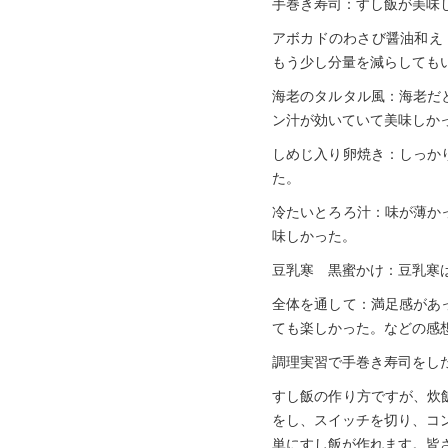
手巻き寿司：すし飯が美味
アボカドのわさび醤油和え
もう少し分量を減らしても
海老のタルタル風：海老だ
ン汁が効いていて美味しか
しめじ入り卵焼き：しっか
た。
冷たいとろろ汁：味が薄か
味しかった。
豆乳寒 黒蜜かけ：豆乳寒
全体を通して：満足感があ
ても楽しかった。などの感
調理実習で手巻き寿司をし
すし飯の作り方ですが、炊
をし、スイッチを切り、コ
単にすし飯が作れます。皆