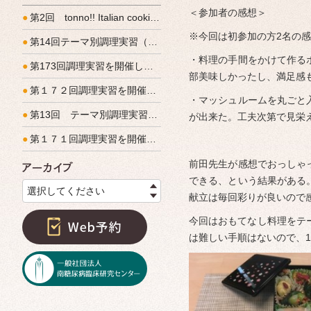
＜参加者の感想＞
●
第2回 tonno!! Italian cooking 開催しました
※今回は初参加の方2名の
●
第14回テーマ別調理実習（コンビニ活用方法）を開催しました
・料理の手間をかけて作る
●
第173回調理実習を開催しました！
部美味しかったし、満足感
●
第１７２回調理実習を開催しました
・マッシュルームを丸ごと
●
第13回 テーマ別調理実習（男の料理教室）開催しました。
が出来た。工夫次第で見栄
●
第１７１回調理実習を開催しました
前田先生が感想でおっしゃ
アーカイブ
できる、という結果がある
選択してください
献立は毎回彩りが良いので
今回はおもてなし料理をテ
は難しい手順はないので、