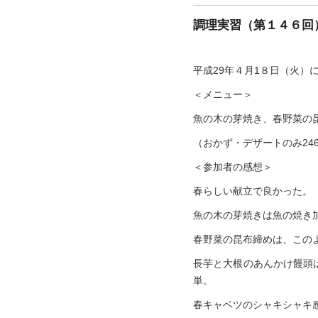
調理実習（第１４６回
平成29年４月1８日（火）
＜メニュー＞
魚の木の芽焼き、春野菜の
（おかず・デザートのみ246k
＜参加者の感想＞
春らしい献立で良かった。
魚の木の芽焼きは魚の焼き
春野菜の昆布締めは、この
長芋と大根のあんかけ饅頭
単。
春キャベツのシャキシャキ