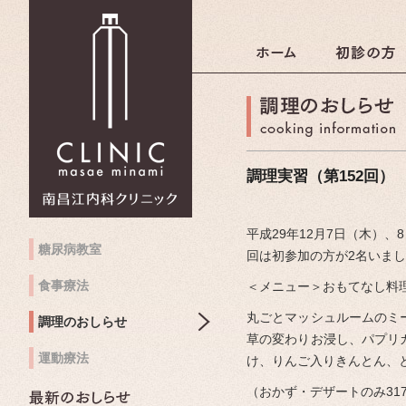
南昌江内科クリニック
調理実習（第152回）
平成29年12月7日（木）
糖尿病教室
回は初参加の方が2名いま
食事療法
＜メニュー＞おもてなし料
丸ごとマッシュルームのミ
調理のおしらせ
草の変わりお浸し、パプリ
運動療法
け、りんご入りきんとん、
（おかず・デザートのみ317kc
最新のおしらせ