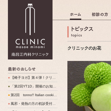
南昌江内科クリニック
クリニックのお花
最新のおしらせ
●
【椅子ヨガ】第４弾！クリパルヨガ教室のご案内
●
「第2回YT1D」開催のお知らせ
●
第2回 tonno!! Italian cooking 開催しました
●
風邪・発熱の方の初診受付（発熱外来）、始めます