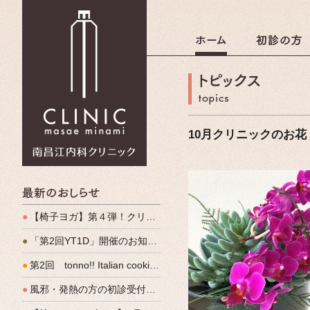
南昌江内科クリニック
10月クリニックのお花
最新のおしらせ
●
【椅子ヨガ】第４弾！クリパルヨガ教室のご案内
●
「第2回YT1D」開催のお知らせ
●
第2回 tonno!! Italian cooking 開催しました
●
風邪・発熱の方の初診受付（発熱外来）、始めます