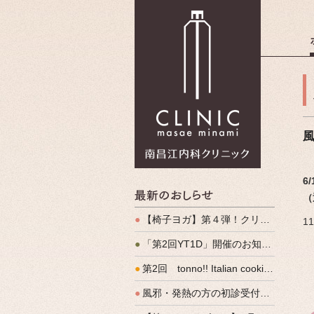
南昌江内科
6
最新のお
（
●
【椅子ヨガ】第４弾！クリパルヨガ教室のご案内
1
●
「第2回YT1D」開催のお知らせ
●
第2回 tonno!! Italian cooking 開催しました
●
風邪・発熱の方の初診受付（発熱外来）、始めます