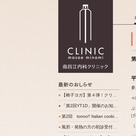
南昌江内科
最新のお
参
●
【椅子ヨガ】第４弾！クリパルヨガ教室のご案内
≪
●
「第2回YT1D」開催のお知らせ
ぶ
げ
●
第2回 tonno!! Italian cooking 開催しました
（
●
風邪・発熱の方の初診受付（発熱外来）、始めます