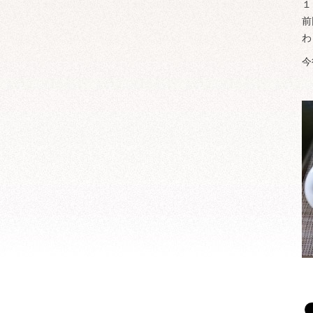
１
前
わ
今