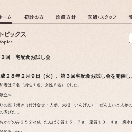
クリニック
調理のおしらせ
第３回 宅配食お試し会
平成２８年２月９日（火）、第３回宅配食お試し会を開催し
しらせ
加者は７名（男性１名、女性６名）でした。
献立≫
りの照り焼き（付け合せ：人参、大根、いんげん）、ぜんまいと人参
の煮びたし
おかずのみ２５２kcal、たんぱく質１５．７ｇ、脂質１３．４ｇ、炭