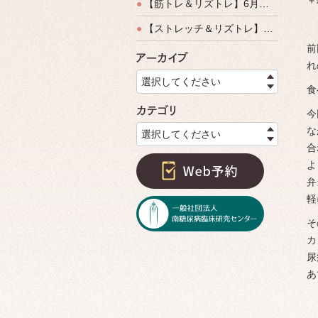
＋
●
【筋トレ＆リズトレ】6月特別運動教室開催のご案内
●
【ストレッチ＆リズトレ】特別運動教室開催のご案内
前
アーカイ
れ
選択してください
食
カテゴリ
今
な
選択してください
合
よ
弁
軽
そ
カ
尿
あ