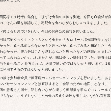
雑穀米ごはん
回同様１１時半に集合し、まずは食前の血糖を測定。今回も血糖値が
ブ
のごはんの量を確認して、宅配食を食べながらおしゃべりをしました。
べ終えると片づけを行い、今日のお弁当の感想を伺いました。
回は宅配クック１・２・３という会社の「カロリー・塩分調整食」を
かった、食べる前は少ないかもと思ったが、食べてみると満足した、
わなかった、腹八分はこんな感じなんだと思ったなどの感想が出まし
っては合わないかもしれませんが、味は優しい味付けでした。栄養士
当を食べることを考えれば、適量で良いのではないかと思います。1
に利用できるのではないかと思いました。
の後は参加者全員で糖尿病カンバセーションマップを行いました。あ
ンバセーションマップとは直訳すると「会話のための地図」となり、
病の患者さん同士、話し合いながら楽しく糖尿病を学んでいくツール
でもない、こうでもない」と自分の考えや経験を出しあいながら有意義