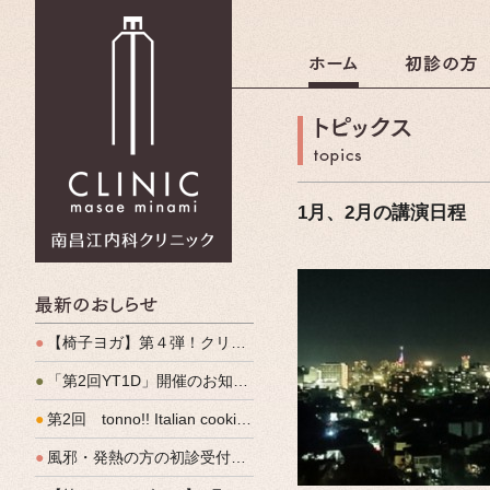
南昌江内科クリニック
1月、2月の講演日程
最新のおしらせ
●
【椅子ヨガ】第４弾！クリパルヨガ教室のご案内
●
「第2回YT1D」開催のお知らせ
●
第2回 tonno!! Italian cooking 開催しました
●
風邪・発熱の方の初診受付（発熱外来）、始めます