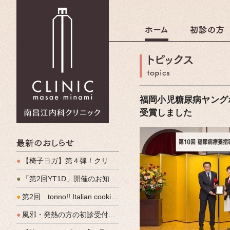
南昌江内科クリニック
福岡小児糖尿病ヤング
受賞しました
最新のおしらせ
●
【椅子ヨガ】第４弾！クリパルヨガ教室のご案内
●
「第2回YT1D」開催のお知らせ
●
第2回 tonno!! Italian cooking 開催しました
●
風邪・発熱の方の初診受付（発熱外来）、始めます