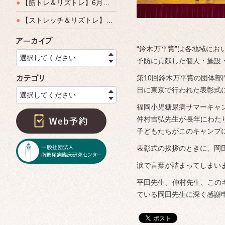
●
【筋トレ＆リズトレ】6月特別運動教室開催のご案内
●
【ストレッチ＆リズトレ】特別運動教室開催のご案内
アーカイブ
“鈴木万平賞”は各地域に
選択してください
予防に貢献した個人・施設
第10回鈴木万平賞の団体部
カテゴリ
日に東京で行われた表彰式
選択してください
福岡小児糖尿病サマーキャ
仲村吉弘先生が長年にわた
子どもたちがこのキャンプ
表彰式の挨拶のときに、岡
涙で言葉が詰まってしまい
平田先生、仲村先生、この
ている岡田先生に深く感謝