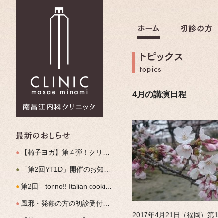
南昌江内科クリニック
4月の講演日程
最新のおしらせ
●
【椅子ヨガ】第４弾！クリパルヨガ教室のご案内
●
「第2回YT1D」開催のお知らせ
●
第2回 tonno!! Italian cooking 開催しました
●
風邪・発熱の方の初診受付（発熱外来）、始めます
2017年4月21日（福岡