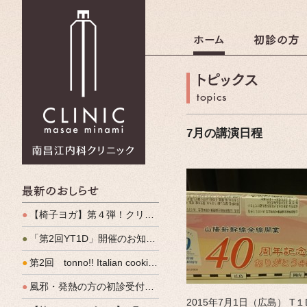
南昌江内科クリニック
7月の講演日程
最新のおしらせ
●
【椅子ヨガ】第４弾！クリパルヨガ教室のご案内
●
「第2回YT1D」開催のお知らせ
●
第2回 tonno!! Italian cooking 開催しました
●
風邪・発熱の方の初診受付（発熱外来）、始めます
2015年7月1日（広島） 