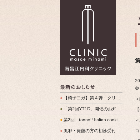
南昌江内科
2
最新のお
参
●
【椅子ヨガ】第４弾！クリパルヨガ教室のご案内
＜
●
「第2回YT1D」開催のお知らせ
【
●
第2回 tonno!! Italian cooking 開催しました
＜
●
風邪・発熱の方の初診受付（発熱外来）、始めます
コ