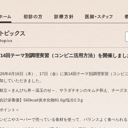
クリニック
調理のおしらせ
第14回テーマ別調理実習（コンビニ活用方法）を開催しまし
026年4月16日（木）、17日（金）に第14回テーマ別調理実習（コン
しらせ
加していただきました。
献立＞きんぴら丼～温玉のせ～、サラダチキンのキムチ和え、チーズタ
合計栄養価】560kcal/炭水化物81.6g/塩分2.3ｇ
ポイント＞
ンビニやスーパーで売っている食材を使って、バランスよく食べられる