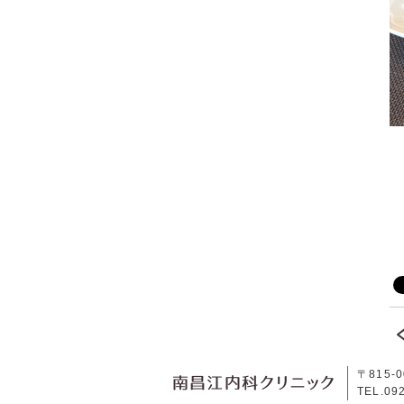
〒815-
南昌江内科ク
TEL.09