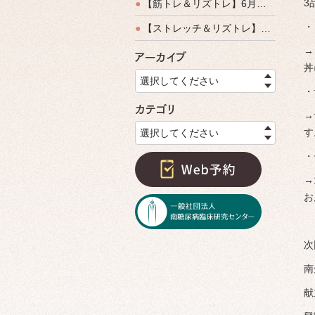
3
●
【筋トレ＆リズトレ】6月特別運動教室開催のご案内
・
●
【ストレッチ＆リズトレ】特別運動教室開催のご案内
→
アーカイ
丼
選択してください
・
カテゴリ
→
す
選択してください
・
→
お
次
南
献