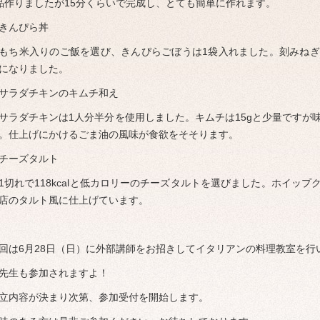
品作りましたが15分くらいで完成し、とても簡単に作れます。
きんぴら丼
もち米入りのご飯を選び、きんぴらごぼうは1袋入れました。刻みね
ブ
になりました。
サラダチキンのキムチ和え
サラダチキンは1人分半分を使用しました。キムチは15gと少量ですが
。仕上げにかけるごま油の風味が食欲をそそります。
チーズタルト
1切れで118kcalと低カロリーのチーズタルトを選びました。ホイッ
店のタルト風に仕上げています。
回は6月28日（日）に外部講師をお招きしてイタリアンの料理教室を行
先生も参加されますよ！
立内容が決まり次第、参加受付を開始します。