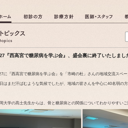
クリニック
クリニックのおしらせ
/27『西高宮で糖尿病を学ぶ会』、盛会裏に終了いたしまし
/27に『西高宮で糖尿病を学ぶ会』を「市崎の杜」さんの地域交流スペ
しらせ
日はまだ汗ばむような気候でしたが、地域の皆さんを中心に40名弱の
岡大学の髙士先生からは、骨と糖尿病との関係についてわかりやすいご