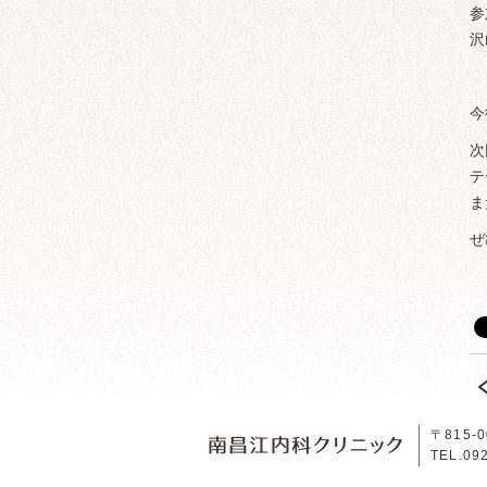
参
沢
今
次
テ
ま
ぜ
〒815-
南昌江内科ク
TEL.09