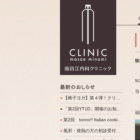
南昌江内科
9
9
最新のお
当
●
【椅子ヨガ】第４弾！クリパルヨガ教室のご案内
●
「第2回YT1D」開催のお知らせ
福
●
第2回 tonno!! Italian cooking 開催しました
●
風邪・発熱の方の初診受付（発熱外来）、始めます