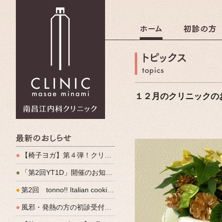
南昌江内科クリニック
１２月のクリニックの
最新のおしらせ
●
【椅子ヨガ】第４弾！クリパルヨガ教室のご案内
●
「第2回YT1D」開催のお知らせ
●
第2回 tonno!! Italian cooking 開催しました
●
風邪・発熱の方の初診受付（発熱外来）、始めます