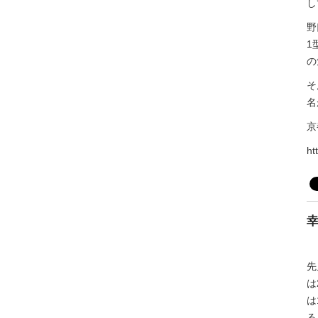
し
野
1
の
そ
名
京
ht
幸
先
は
は
る