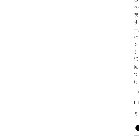
そ
視
す
一
の
２
し
活
励
て
け
「
ht
き