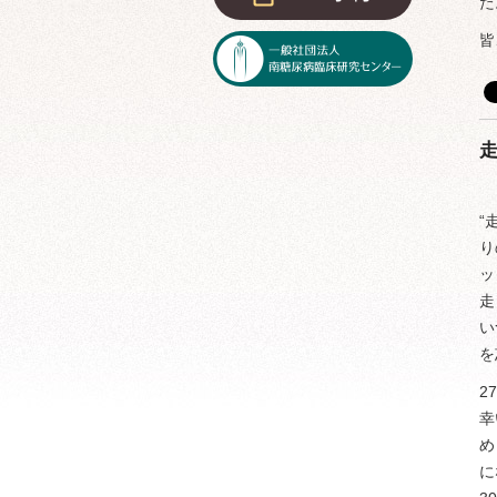
た
皆
走
“
り
ッ
走
い
を
2
幸
め
に