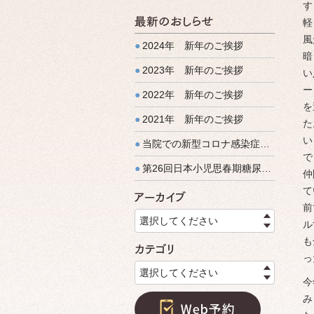
す
軽
最新のお
風
●
2024年 新年のご挨拶
暗
●
2023年 新年のご挨拶
い
ー
●
2022年 新年のご挨拶
を
●
2021年 新年のご挨拶
た
い
●
当院での新型コロナ感染症に対しての対策
で
●
第26回日本小児思春期糖尿病学会と公開シンポジウム延期のお知らせ
仲
て
アーカイ
前
選択してください
ル
も
カテゴリ
っ
選択してください
今
み