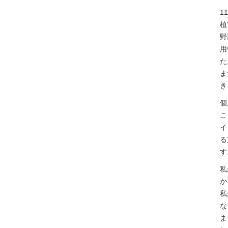
1
植
野
用
た
ま
き
個
こ
イ
る
す
私
か
私
な
ま