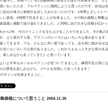
0代後半に、頑張っている1型糖尿病の患者さん達から刺激を受け、ち
誘いをいただき、フルマラソンに挑戦しようと思ったのです。自信は
に自分の体力と精神力を試してみたかったのです。1年間と少しトレーニ
ンに参加、6時間で完走することが出来ました。その時の感動と興奮
達成感と感動で涙が溢れてきました。と同時に次の大きな目標が広がっ
れから2年、今のクリニックを立ち上げることができました。今の私の原
す。上り坂や下り坂、マラソンのレースにはいろいろな坂があります
違ってきます。でも、どんなに辛い坂であっても、足を前に踏み出せ
人生にもいろいろな坂がありました。これからももっと大きな坂があ
、楽しみながら走っていきたいと思っています。
よいよ今年もホノルルマラソンが近づいてきました。練習不足が気に
ルの景色を楽しみながら、ゴールを目指して走ってきます！
3のサインが出来ますように…
島移植について思うこと 2004.11.30