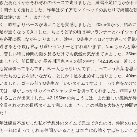
ぎたあたりからそれぞれのペースで走りました。練習不足にもかかわら
く調子よく走れました。昨年はダイアモンドヘッドのあたりで綺麗な
しらせ
景は違いました。まだうす
く、昨年よりペースが速いことを実感しました。20km位から、始め
足が重くなってきました。ちょうどその頃は早いランナーとハイウェ
を必死に探しながら走りました。途中、O先生とヒロとすれ違って元気を
過ぎると今度は私より遅いランナーとすれ違います。Naoちゃんと
。苦しい時に仲間の顔を見るだけでも俄然元気が出てきました。35k
ましたが、前日聞いた長谷川理恵さんの話の中で「42.195km、苦
も皆頑張ってるんです。私一人じゃないんです。」っていう言葉を思
間たちのことを思いながら、とにかく足を止めずに走りました。40k
いました。ゴール前でO先生が「いいタイムですよ！」って声をかけ
ブ
では、母がしっかりカメラのシャッターを切ってくれました。昨年より3
することが出来ました。42.195kmの向こうには、また新しい感動
全員それぞれの目標タイムで完走しました。この感動を大好きな仲間
た！
年は練習不足だった私が予想外のタイムで完走できたのは、仲間の力
も一緒に走ってくれる仲間がいることは本当に心強くすばらしいことだと