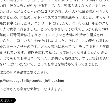
の時、彼女は視力がかなり低下しており、腎臓も悪くなっていました。
力がほとんどなくなったのは２７才の時。人生のどん底を味わったと
るするため、大阪のライトハウスで２年間訓練をうけました。すっか
緒に食事に行ったり、コンサートに行ったり、そういえば6年前のク
３人で食事に行きました。とってもやさしそうな彼でしっかりあてつけ
年前に膵腎同時移植をうけ、インスリンと透析の生活から開放され（
い命と共に新しい人生を歩みはじめました。そして、この春から新し
をスタートさせたのです。どんな苦境にあっても、決して明るさと笑
まされています。福岡を離れて私にとって寂しくなりましたが、新た
、とてもとても幸せそうでした。最初から最後まで、ずっと笑顔と笑
をいっぱいいただいて、とっても幸せな気持ちで帰ってきました。
彼女のＨＰを是非ご覧ください。
tp://homepage3.nifty.com/sui-jin/index.htm
っと皆さんも幸せな気持ちになりますよ。