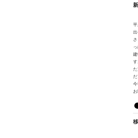
新
平
出
さ
っ
建
す
た
だ
今
お
移