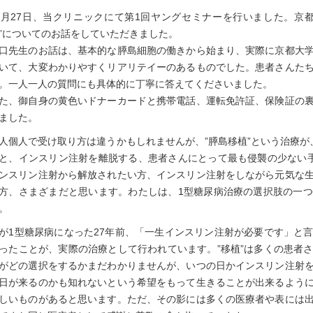
1月27日、当クリニックにて第1回ヤングセミナーを行いました。京
”についてのお話をしていただきました。
口先生のお話は、基本的な膵島細胞の働きから始まり、実際に京都大
いて、大変わかりやすくリアリテイーのあるものでした。患者さんた
。一人一人の質問にも具体的に丁寧に答えてくださいました。
た、御自身の黄色いドナーカードと携帯電話、運転免許証、保険証の
ました。
人個人で受け取り方は違うかもしれませんが、”膵島移植”という治療が
と、インスリン注射を離脱する、患者さんにとって最も侵襲の少ない
ンスリン注射から解放されたい方、インスリン注射をしながら元気な
方、さまざまだと思います。わたしは、1型糖尿病治療の選択肢の一
。
が1型糖尿病になった27年前、「一生インスリン注射が必要です」と
ったことが、実際の治療として行われています。”移植”は多くの患者
がどの選択をするかまだわかりませんが、いつの日かインスリン注射
日が来るのかも知れないという希望をもって生きることが出来るよう
しいものがあると思います。ただ、その影には多くの医療者や表には