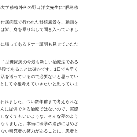
都大学移植外科の野口洋文先生に”膵島移
学付属病院で行われた移植風景を、動画を
ちは皆、身を乗り出して聞き入っていまし
裏に張ってあるドナー証明も見せていただ
、1型糖尿病の今最も新しい治療法である
手段であることは確かです。1日でも早く
生活を送っているので必要ないと思ってい
つとして今後考えていきたいと思っていま
言われました。つい数年前まで考えられな
さんに提供できる治療ではないので、実際
をしなくてもいいような、そんな夢のよう
になりました。本当に医学の進歩にはめざ
出ない研究者の努力があることに、患者と