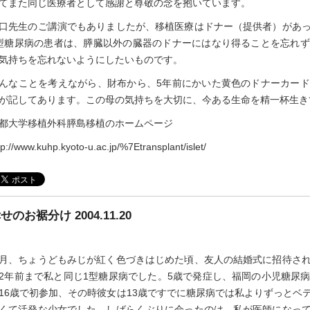
てまた同じ医療者として感謝と尊敬の念を抱いています。
口先生のご講演でもありましたが、移植医療はドナー（提供者）があ
型糖尿病の患者は、膵臓以外の臓器のドナーにはなり得ることを忘れ
気持ちを忘れないようにしたいものです。
んなことを考えながら、財布から、5年前にかいた黄色のドナーカー
が記してあります。この母の気持ちを大切に、今ある生命を精一杯生き
都大学移植外科膵島移植のホームページ
tp://www.kuhp.kyoto-u.ac.jp/%7Etransplant/islet/
せのお裾分け 2004.11.20
月、ちょうどもみじが紅く色づきはじめた頃、友人の結婚式に招待さ
2年前まで私と同じ1型糖尿病でした。5歳で発症し、福岡の小児糖尿
16歳で初参加、その時彼女は13歳ですでに糖尿病では私よりずっとベ
くて活発な少女でした。しばらくぶりに会ったのは、私が医師になっ