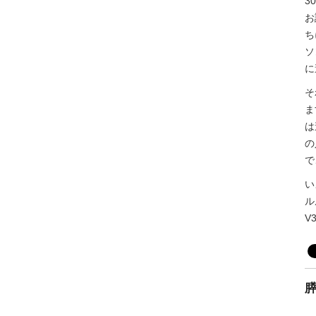
3
お
ち
ソ
に
そ
ま
は
の
で
い
ル
V
膵