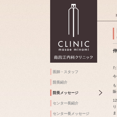
南昌江内科
仲
た
医師・スタッフ
今
院長紹介
も
賑
院長メッセージ
1
センター長紹介
り
ま
センター長メッセージ