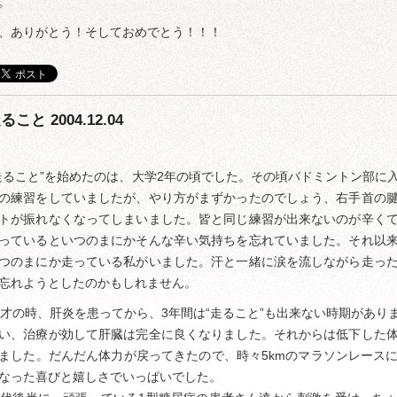
。
、ありがとう！そしておめでとう！！！
ること 2004.12.04
走ること”を始めたのは、大学2年の頃でした。その頃バドミントン部に
の練習をしていましたが、やり方がまずかったのでしょう、右手首の
トが振れなくなってしまいました。皆と同じ練習が出来ないのが辛く
っているといつのまにかそんな辛い気持ちを忘れていました。それ以
つのまにか走っている私がいました。汗と一緒に涙を流しながら走っ
忘れようとしたのかもしれません。
7才の時、肝炎を患ってから、3年間は“走ること”も出来ない時期があ
い、治療が効して肝臓は完全に良くなりました。それからは低下した
ました。だんだん体力が戻ってきたので、時々5kmのマラソンレース
なった喜びと嬉しさでいっぱいでした。