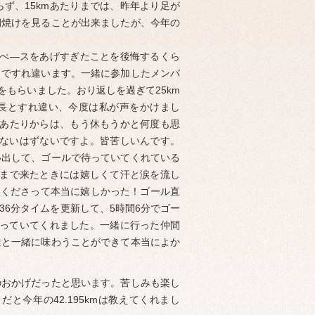
ず、15kmあたりまでは、昨年より足が
朝焼けを見ることが出来ましたが、今年の
にぺ―スをあげすぎたことを後悔するくら
イですれ違います。一緒に参加したメンバ
もらいました。おり返しを過ぎて25km
隊長とすれ違い、今度は私が声をかけまし
mあたりからは、もう休もうかと何度も思
しくないはずないですよ。皆苦しいんです。
い出して、ゴールで待っていてくれている
mまで来たときには嬉しくて汗と涙を流し
てくださって本当に嬉しかった！ゴール直
6分タイムを更新して、5時間6分でゴー
が待っていてくれました。一緒に行った仲間
達と一緒に味わうことができて本当によか
のおかげだったと思います。苦しみも楽し
今年の42.195kmは教えてくれまし