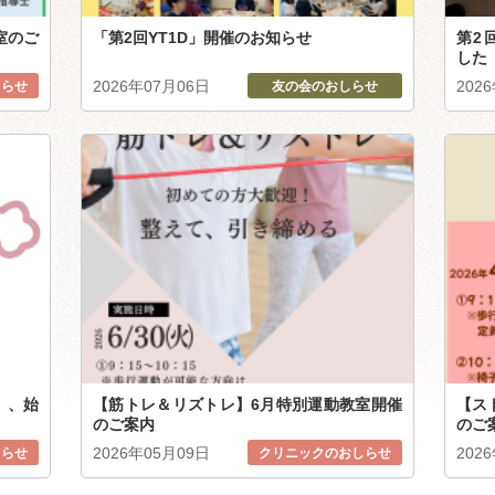
室のご
「第2回YT1D」開催のお知らせ
第2回 
した
2026年07月06日
202
しらせ
友の会のおしらせ
）、始
【筋トレ＆リズトレ】6月特別運動教室開催
【ス
のご案内
のご
2026年05月09日
202
しらせ
クリニックのおしらせ